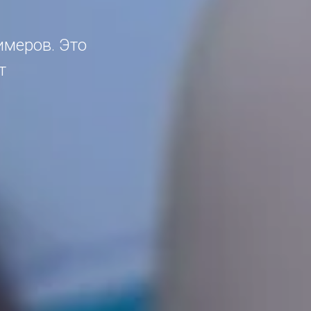
имеров. Это
т