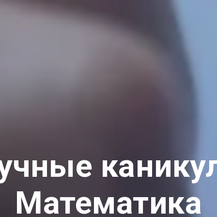
учные канику
Математика